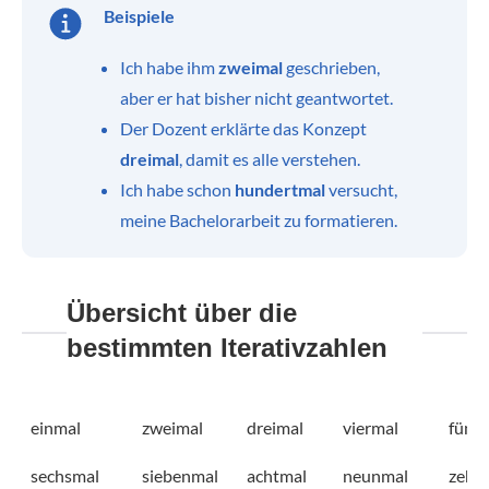
Beispiele
Ich habe ihm
zweimal
geschrieben,
aber er hat bisher nicht geantwortet.
Der Dozent erklärte das Konzept
dreimal
, damit es alle verstehen.
Ich habe schon
hundertmal
versucht,
meine Bachelorarbeit zu formatieren.
Übersicht über die
bestimmten Iterativzahlen
einmal
zweimal
dreimal
viermal
fünf
sechsmal
siebenmal
achtmal
neunmal
zehn