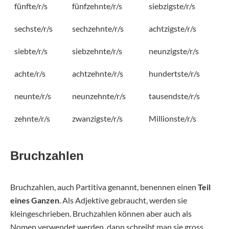
fünfte/r/s
fünfzehnte/r/s
siebzigste/r/s
sechste/r/s
sechzehnte/r/s
achtzigste/r/s
siebte/r/s
siebzehnte/r/s
neunzigste/r/s
achte/r/s
achtzehnte/r/s
hundertste/r/s
neunte/r/s
neunzehnte/r/s
tausendste/r/s
zehnte/r/s
zwanzigste/r/s
Millionste/r/s
Bruchzahlen
Bruchzahlen, auch Partitiva genannt, benennen einen
Teil
eines Ganzen
. Als Adjektive gebraucht, werden sie
kleingeschrieben. Bruchzahlen können aber auch als
Nomen verwendet werden, dann schreibt man sie gross.