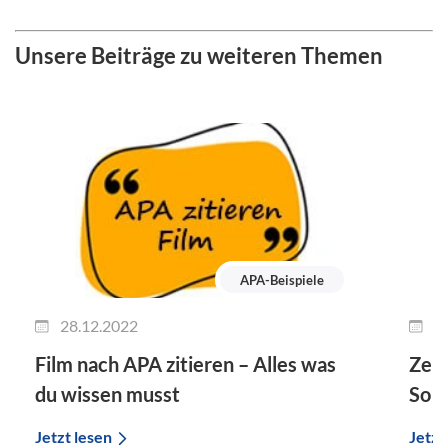
Unsere Beiträge zu weiteren Themen
APA-Beispiele
28.12.2022
2
Film nach APA zitieren – Alles was
Zeit
du wissen musst
So g
Jetzt lesen
Jetzt