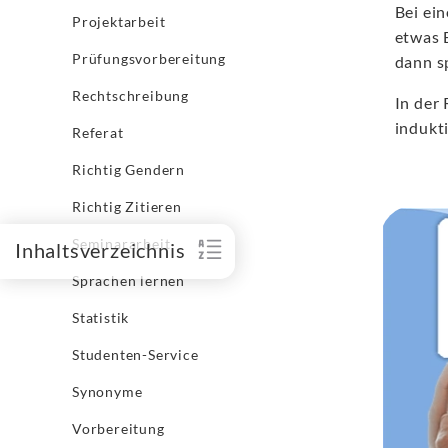
Bei ei
Projektarbeit
etwas 
Prüfungsvorbereitung
dann s
Rechtschreibung
In der
indukt
Referat
Richtig Gendern
Richtig Zitieren
Seminararbeit
Inhaltsverzeichnis
Sprachen lernen
Statistik
Studenten-Service
Synonyme
Vorbereitung