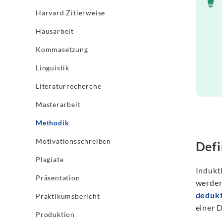
Harvard Zitierweise
Hausarbeit
Kommasetzung
Linguistik
Literaturrecherche
Masterarbeit
Methodik
Motivationsschreiben
Defi
Plagiate
Indukt
Präsentation
werde
dedukt
Praktikumsbericht
einer 
Produktion