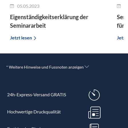
05.05.2023
0
Eigenständigkeitserklärung der
Semi
Seminararbeit
für 
Jetzt lesen
Jetzt
* Weitere Hinweise und Fussnoten anzeigen
24h-Express-Versand GRATIS
Hochwertige Druckqualität