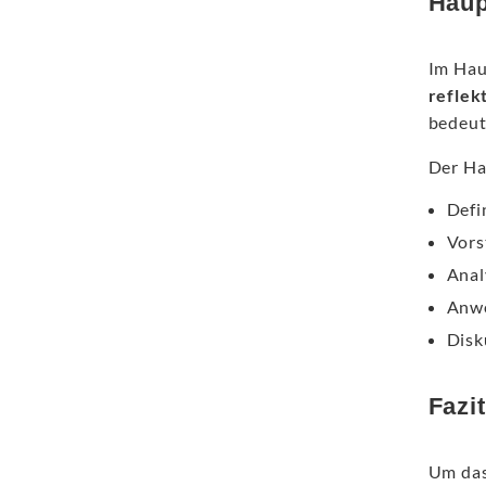
Haup
Im Hau
reflek
bedeut
Der Ha
Defi
Vors
Anal
Anwe
Disk
Fazi
Um das