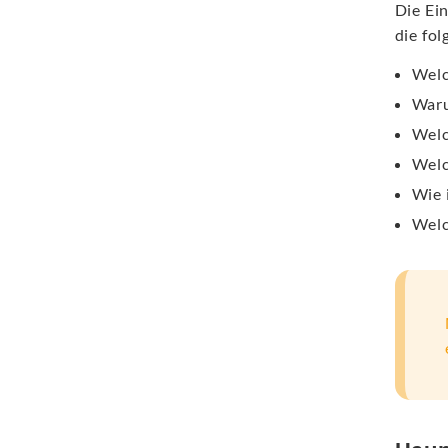
Die Ei
die fo
Welc
Waru
Welc
Welc
Wie 
Welc