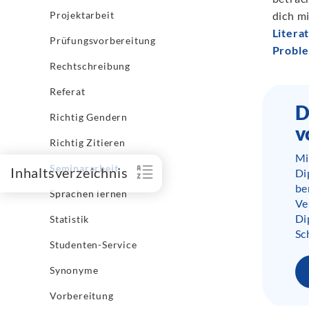
Projektarbeit
dich mi
Litera
Prüfungsvorbereitung
Proble
Rechtschreibung
Referat
D
Richtig Gendern
v
Richtig Zitieren
Mi
Seminararbeit
Inhaltsverzeichnis
Di
be
Sprachen lernen
Ve
Di
Statistik
Sc
Studenten-Service
Synonyme
Vorbereitung