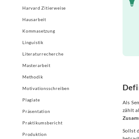
Harvard Zitierweise
Hausarbeit
Kommasetzung
Linguistik
Literaturrecherche
Masterarbeit
Methodik
Defi
Motivationsschreiben
Plagiate
Als Se
zählt a
Präsentation
Zusam
Praktikumsbericht
Sollst
Produktion
betrac