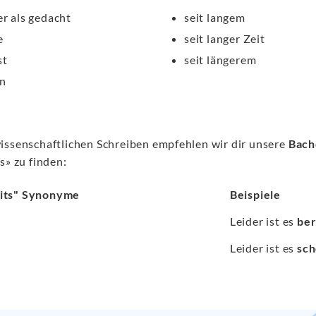
er als gedacht
seit langem
e
seit langer Zeit
st
seit längerem
n
issenschaftlichen Schreiben empfehlen wir dir unsere
Bach
s» zu finden:
its" Synonyme
Beispiele
n
Leider ist es
ber
Leider ist es
sc