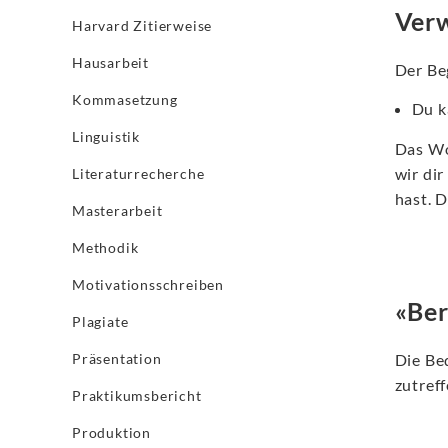
Verw
Harvard Zitierweise
Hausarbeit
Der Beg
Kommasetzung
Du k
Linguistik
Das Wo
wir di
Literaturrecherche
hast. 
Masterarbeit
Methodik
Motivationsschreiben
«Ber
Plagiate
Präsentation
Die Bed
zutref
Praktikumsbericht
Produktion