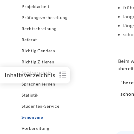
Projektarbeit
früh
lang
Prüfungsvorbereitung
läng
Rechtschreibung
scho
Referat
Richtig Gendern
Beim w
Richtig Zitieren
«bereit
Seminararbeit
Inhaltsverzeichnis
"bere
Sprachen lernen
scho
Statistik
Studenten-Service
Synonyme
Vorbereitung