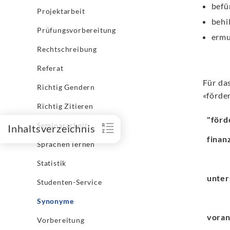
befü
Projektarbeit
behil
Prüfungsvorbereitung
ermu
Rechtschreibung
Referat
Für da
Richtig Gendern
«förde
Richtig Zitieren
"förd
Seminararbeit
Inhaltsverzeichnis
finan
Sprachen lernen
Statistik
unter
Studenten-Service
Synonyme
voran
Vorbereitung