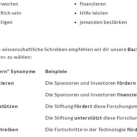
rworten
finanzieren
flich sein
Hilfe leisten
tigen
jemanden bestärken
s wissenschaftliche Schreiben empfehlen wir dir unsere
Bac
rn» zu wählen:
ern" Synonyme
Beispiele
zieren
Die Sponsoren und Investoren
fördern
Die Sponsoren und Investoren
finanzi
stützen
Die Stiftung
fördert
diese Forschungs
Die Stiftung
unterstützt
diese Forsch
treiben
Die Fortschritte in der Technologie
för