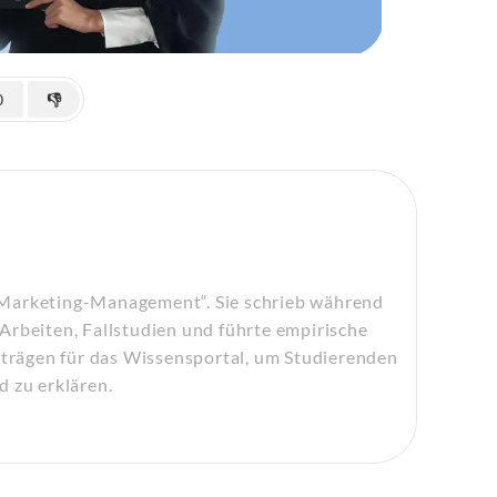
0
👎
„Marketing-Management“. Sie schrieb während
Arbeiten, Fallstudien und führte empirische
eiträgen für das Wissensportal, um Studierenden
d zu erklären.