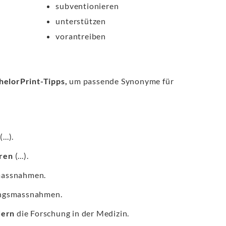
subventionieren
unterstützen
vorantreiben
helorPrint-Tipps,
um passende Synonyme für
(...).
eren
(...).
massnahmen.
ungsmassnahmen.
dern
die Forschung in der Medizin.