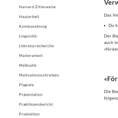
Verw
Harvard Zitierweise
Das Ve
Hausarbeit
Du k
Kommasetzung
Der Be
Linguistik
auch i
Literaturrecherche
«förder
Masterarbeit
Methodik
Motivationsschreiben
«För
Plagiate
Die Be
Präsentation
folgen
Praktikumsbericht
Produktion