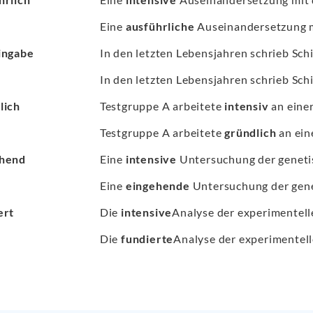
Eine
ausführliche
Auseinandersetzung mi
ingabe
In den letzten Lebensjahren schrieb Schi
In den letzten Lebensjahren schrieb Schi
lich
Testgruppe A arbeitete
intensiv
an eine
Testgruppe A arbeitete
gründlich
an ein
ehend
Eine
intensive
Untersuchung der genetis
Eine
eingehende
Untersuchung der genet
ert
Die
intensive
Analyse der experimentelle
Die
fundierte
Analyse der experimentelle