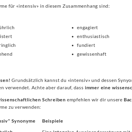
me für «intensiv» in diesem Zusammenhang sind:
ührlich
engagiert
istert
enthusiastisch
ringlich
fundiert
ehend
gewissenhaft
ssen!
Grundsätzlich kannst du «intensiv» und dessen Synyo
en verwendet. Achte aber darauf, dass
immer eine wissensc
issenschaftlichen Schreiben
empfehlen wir dir unsere
Bac
me zu verwenden:
nsiv" Synonyme
Beispiele
hrlich
Eine
intensive
Auseinandersetzung mit d