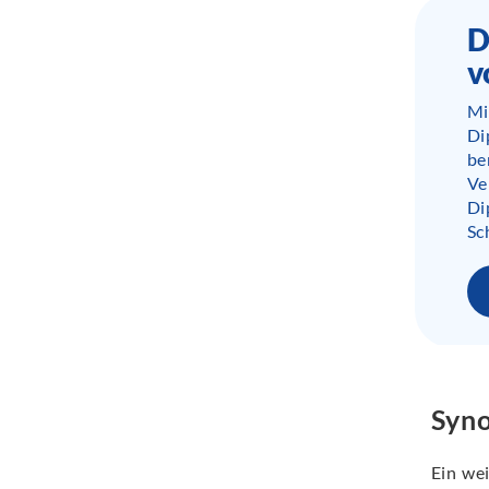
D
v
Mi
Di
be
Ve
Di
Sc
Syno
Ein we