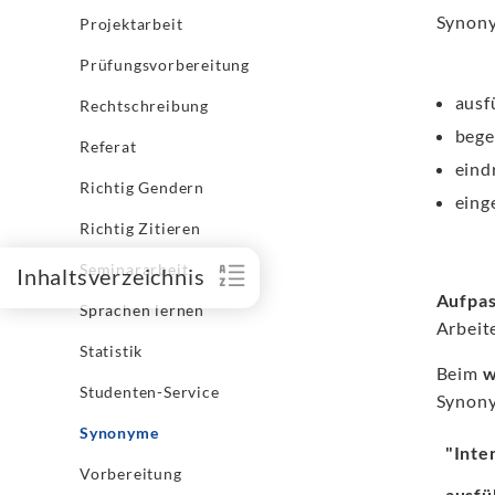
Synony
Projektarbeit
Prüfungsvorbereitung
ausf
Rechtschreibung
bege
Referat
eind
Richtig Gendern
eing
Richtig Zitieren
Seminararbeit
Inhaltsverzeichnis
Aufpa
Sprachen lernen
Arbeit
Statistik
Beim
w
Studenten-Service
Synony
Synonyme
"Inte
Vorbereitung
ausfü