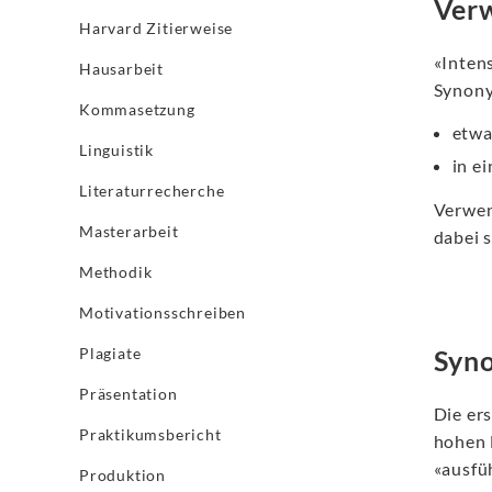
Verw
Harvard Zitierweise
«Inten
Hausarbeit
Synony
Kommasetzung
etwa
Linguistik
in e
Literaturrecherche
Verwen
Masterarbeit
dabei s
Methodik
Motivationsschreiben
Plagiate
Syno
Präsentation
Die er
Praktikumsbericht
hohen E
«ausfüh
Produktion