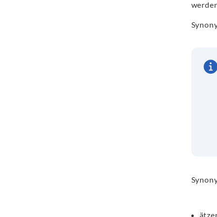
werden
Synony
Synony
ätze