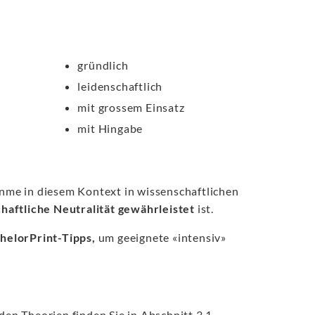
gründlich
leidenschaftlich
mit grossem Einsatz
mit Hingabe
nme in diesem Kontext in wissenschaftlichen
haftliche Neutralität gewährleistet
ist.
helorPrint-Tipps,
um geeignete «intensiv»
en Theorien finden Sie in Abschnitt 3.1.