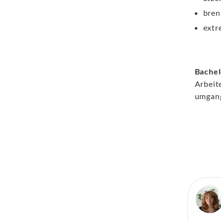
bre
extr
Bachel
Arbeit
umgang