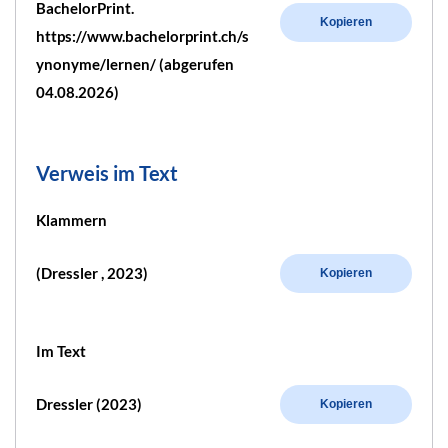
BachelorPrint.
Kopieren
https://www.bachelorprint.ch/s
ynonyme/lernen/ (abgerufen
04.08.2026)
Verweis im Text
Klammern
(Dressler , 2023)
Kopieren
Im Text
Dressler (2023)
Kopieren