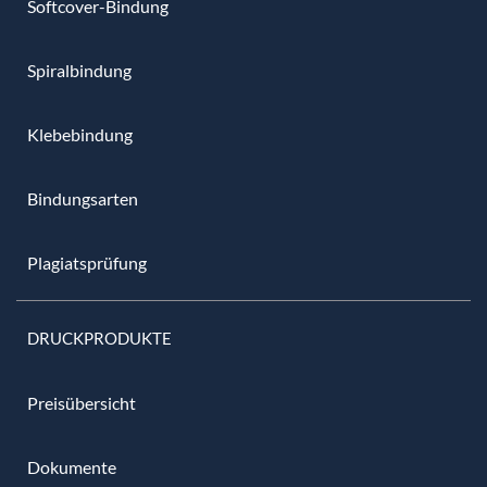
Softcover-Bindung
Spiralbindung
Klebebindung
Bindungsarten
Plagiatsprüfung
DRUCKPRODUKTE
Preisübersicht
Dokumente