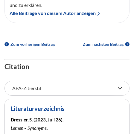
und zu erklären.
Alle Beiträge von diesem Autor anzeigen
Zum vorherigen Beitrag
Zum nächsten Beitrag
Citation
Literaturverzeichnis
Dressler, S. (2023, Juli 26).
Lernen – Synonyme
.