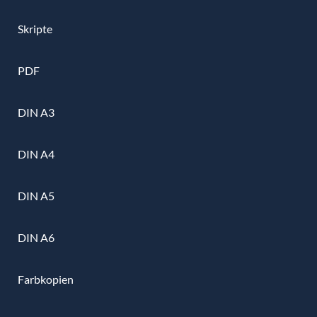
Skripte
PDF
DIN A3
DIN A4
DIN A5
DIN A6
Farbkopien