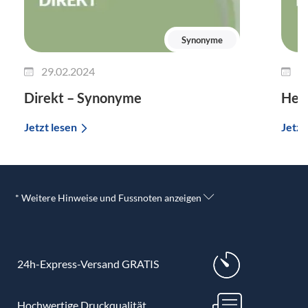
Synonyme
29.02.2024
2
Direkt – Synonyme
Her
Jetzt lesen
Jetzt
* Weitere Hinweise und Fussnoten anzeigen
24h-Express-Versand GRATIS
Hochwertige Druckqualität