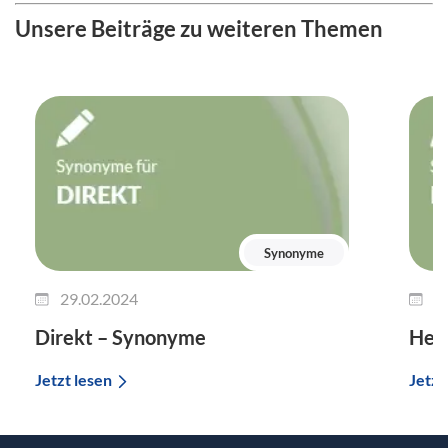
Unsere Beiträge zu weiteren Themen
Synonyme
29.02.2024
2
Direkt – Synonyme
Her
Jetzt lesen
Jetzt