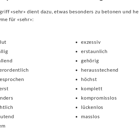
griff «sehr» dient dazu, etwas besonders zu betonen und 
me für «sehr»:
lut
exzessiv
llig
erstaunlich
allend
gehörig
erordentlich
herausstechend
esprochen
höchst
erst
komplett
nders
kompromisslos
htlich
lückenlos
eutend
masslos
em