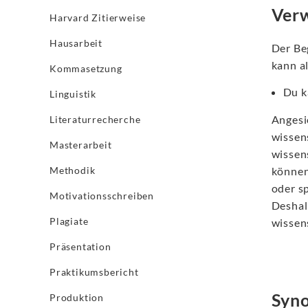
Verw
Harvard Zitierweise
Hausarbeit
Der Be
kann a
Kommasetzung
Du k
Linguistik
Angesi
Literaturrecherche
wissen
Masterarbeit
wissens
Methodik
können
oder s
Motivationsschreiben
Deshal
Plagiate
wissen
Präsentation
Praktikumsbericht
Syno
Produktion