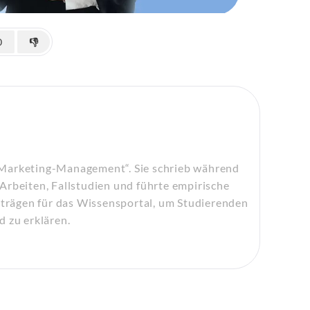
0
👎
„Marketing-Management“. Sie schrieb während
Arbeiten, Fallstudien und führte empirische
eiträgen für das Wissensportal, um Studierenden
d zu erklären.