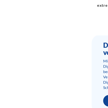
extr
D
v
Mi
Di
be
Ve
Di
Sc