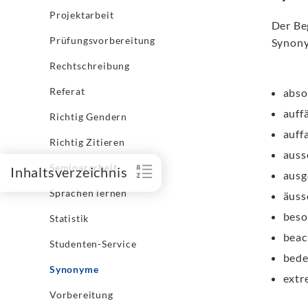
Projektarbeit
Der Be
Prüfungsvorbereitung
Synony
Rechtschreibung
Referat
abso
auffä
Richtig Gendern
auff
Richtig Zitieren
auss
Seminararbeit
Inhaltsverzeichnis
ausg
Sprachen lernen
äuss
beso
Statistik
beac
Studenten-Service
bed
Synonyme
extr
Vorbereitung