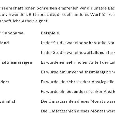
issenschaftlichen Schreiben
empfehlen wir dir unsere
Bac
zu verwenden. Bitte beachte, dass ein anderes Wort für «se
chaftliche Arbeit eignet:
r" Synonyme
Beispiele
llend
In der Studie war eine
sehr
starke Korr
In der Studie war eine
auffallend
stark
hältnismässigen
Es wurde ein
sehr
hoher Anteil der Luf
Es wurde ein
unverhältnismässig
hohe
nders
Es wurde ein
sehr
starker Anstieg all
Es wurde ein
besonders
starker Ansti
wöhnlich
Die Umsatzzahlen dieses Monats wa
Die Umsatzzahlen dieses Monats wa