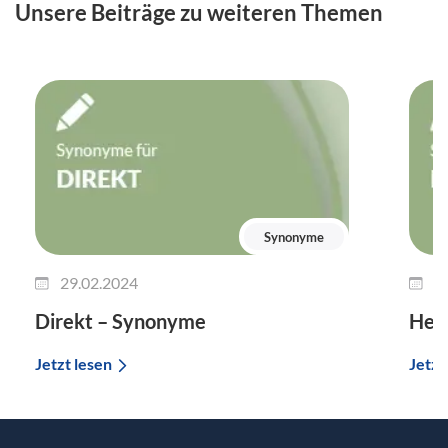
Unsere Beiträge zu weiteren Themen
Synonyme
29.02.2024
2
Direkt – Synonyme
Her
Jetzt lesen
Jetzt