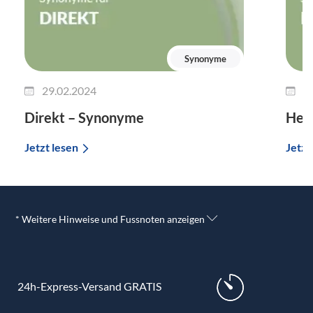
Synonyme
29.02.2024
2
Direkt – Synonyme
Her
Jetzt lesen
Jetzt
* Weitere Hinweise und Fussnoten anzeigen
24h-Express-Versand GRATIS