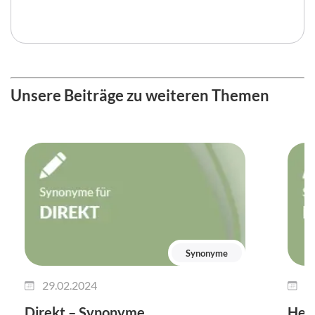
Unsere Beiträge zu weiteren Themen
Synonyme
29.02.2024
2
Direkt – Synonyme
Her