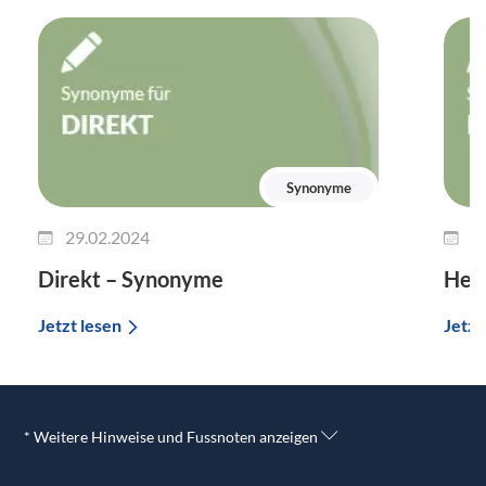
Synonyme
29.02.2024
2
Direkt – Synonyme
Her
Jetzt lesen
Jetzt
* Weitere Hinweise und Fussnoten anzeigen