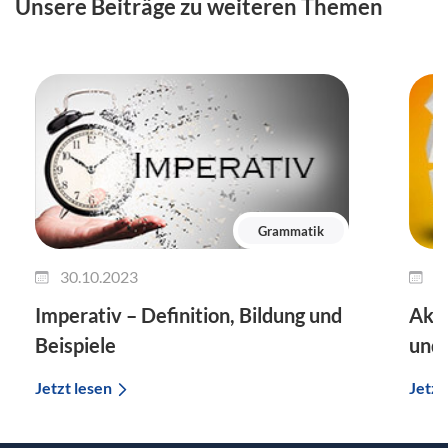
Unsere Beiträge zu weiteren Themen
Grammatik
30.10.2023
2
Imperativ – Definition, Bildung und
Akku
Beispiele
und 
Jetzt lesen
Jetzt