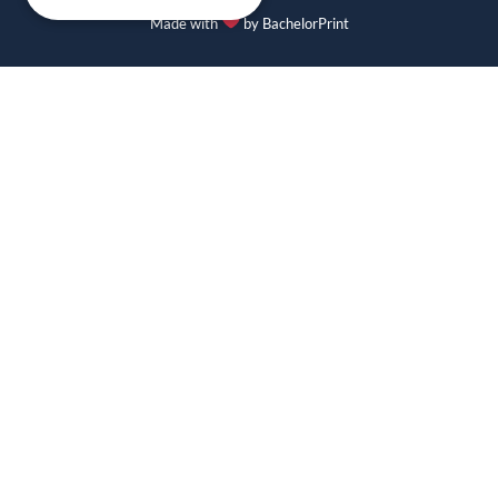
Made with
by BachelorPrint