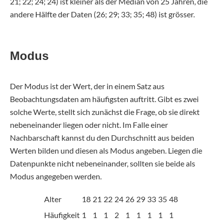
21; 22; 24; 24) ist kleiner als der Median von 25 Jahren, die
andere Hälfte der Daten (26; 29; 33; 35; 48) ist grösser.
Modus
Der Modus ist der Wert, der in einem Satz aus
Beobachtungsdaten am häufigsten auftritt. Gibt es zwei
solche Werte, stellt sich zunächst die Frage, ob sie direkt
nebeneinander liegen oder nicht. Im Falle einer
Nachbarschaft kannst du den Durchschnitt aus beiden
Werten bilden und diesen als Modus angeben. Liegen die
Datenpunkte nicht nebeneinander, sollten sie beide als
Modus angegeben werden.
Alter
18
21
22
24
26
29
33
35
48
Häufigkeit
1
1
1
2
1
1
1
1
1