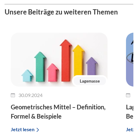
Unsere Beiträge zu weiteren Themen
Lagemasse
30.09.2024
1
Geometrisches Mittel – Definition,
Lag
Formel & Beispiele
Ber
Jetzt lesen
Jetzt