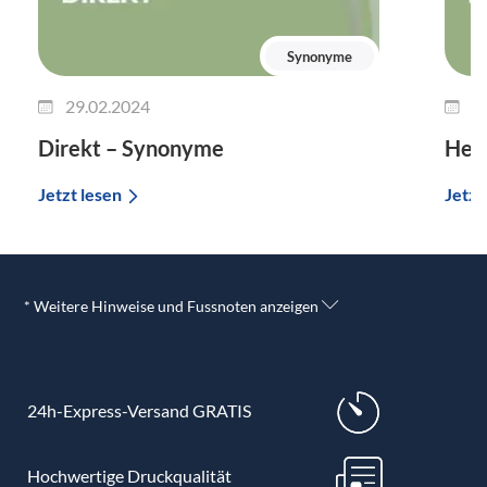
Synonyme
29.02.2024
2
Direkt – Synonyme
Her
Jetzt lesen
Jetzt
* Weitere Hinweise und Fussnoten anzeigen
24h-Express-Versand GRATIS
Hochwertige Druckqualität