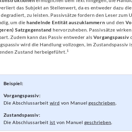
konstruktionen
ermöglichen dem Text hingegen, die Handl
erliert das Subjekt an Stellenwert, da es entweder dazu die
degradiert, zu leisten. Passivsätze fordern den Leser zum 
dig, um die
handelnde Entität auszuklammern
und den
Vo
geren) Satzgegenstand
hervorzuheben. Passivsätze wirke
art. Zudem kann das Passiv entweder als
Vorgangspassiv
o
gspassiv wird die Handlung vollzogen, im Zustandspassiv is
1
enden Zustand herbeigeführt.
Beispiel:
Vorgangspassiv:
Die Abschlussarbeit
wird
von Manuel
geschrieben
.
Zustandspassiv:
Die Abschlussarbeit
ist
von Manuel
geschrieben
.