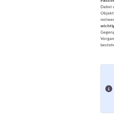
Passiv
Dabei v
Objekt 
notwen
wichti
Gegenp
Vorgan
besteh