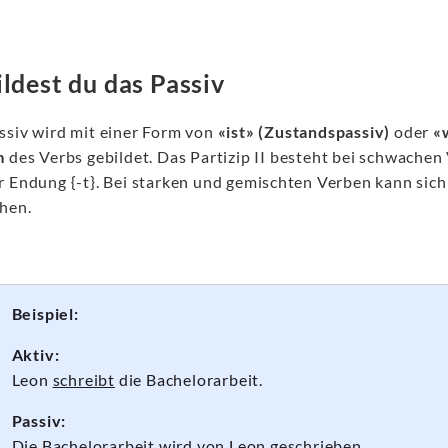
ildest du das Passiv
ssiv wird mit einer Form von
«ist» (Zustandspassiv)
oder
«
m
des Verbs gebildet. Das Partizip II besteht bei schwache
r Endung {-t}. Bei starken und gemischten Verben kann si
hen.
Beispiel:
Aktiv:
Leon
schreibt
die Bachelorarbeit.
Passiv:
Die Bachelorarbeit
wird
von Leon
geschrieben
.