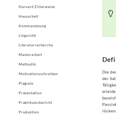
Harvard Zitierweise
Hausarbeit
Kommasetzung
Linguistik
Literaturrecherche
Masterarbeit
Defi
Methodik
Die de
Motivationsschreiben
der Sat
Plagiate
Tätigke
erleide
Präsentation
bezeic
Praktikumsbericht
Passiv
rücken
Produktion