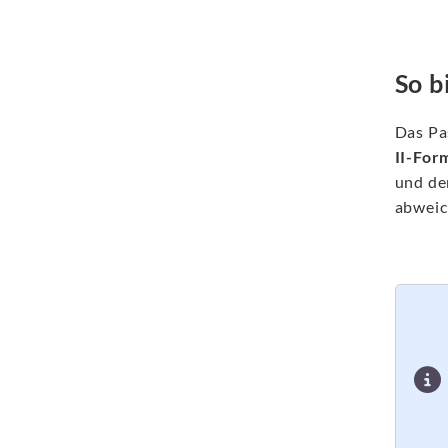
So b
Das Pa
II-For
und de
abweic