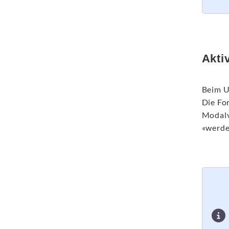
Akti
Beim U
Die Fo
Modalv
«werde