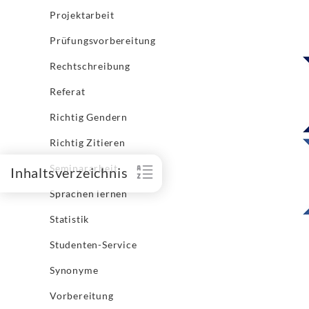
Projektarbeit
Prüfungsvorbereitung
Rechtschreibung
Referat
Richtig Gendern
Richtig Zitieren
Seminararbeit
Inhaltsverzeichnis
Sprachen lernen
Statistik
Studenten-Service
Synonyme
Vorbereitung