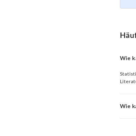
Häuf
Wie ka
Statis
Litera
Wie ka