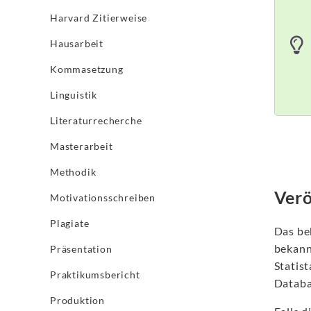
Harvard Zitierweise
Hausarbeit
Kommasetzung
Linguistik
Literaturrecherche
Masterarbeit
Methodik
Verö
Motivationsschreiben
Plagiate
Das bek
bekann
Präsentation
Statis
Praktikumsbericht
Databa
Produktion