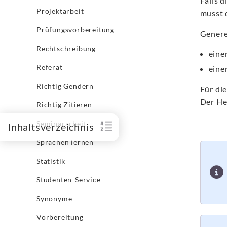
Falls 
Projektarbeit
musst 
Prüfungsvorbereitung
Generel
Rechtschreibung
eine
Referat
eine
Richtig Gendern
Für di
Der He
Richtig Zitieren
Seminararbeit
Inhaltsverzeichnis
Sprachen lernen
Statistik
Studenten-Service
Synonyme
Vorbereitung