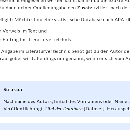
diese nicht eingesehen werden kann, kannst du die exakte A
du dann deiner Quellenangabe den
Zusatz
«zitiert nach de.
l gilt: Möchtest du eine statistische Database nach APA zi
n Verweis im Text und
n Eintrag im Literaturverzeichnis.
e Angabe im Literaturverzeichnis benötigst du den Autor d
rausgeber wird allerdings nur genannt, wenn er sich vom A
Struktur
Nachname des Autors, Initial des Vornamens oder Name d
Veröffentlichung).
Titel der Database
[Dataset]. Herausge