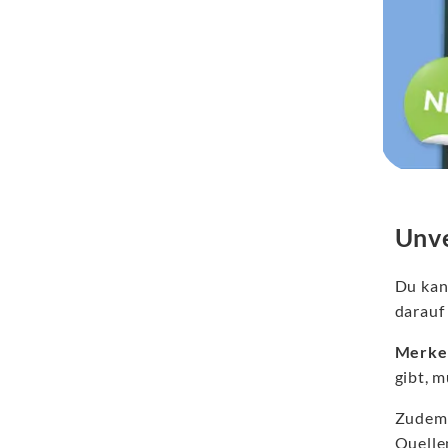
Unve
Du kann
darauf 
Merke
gibt, 
Zudem 
Quellen