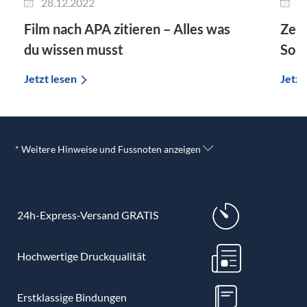
28.12.2022
2
Film nach APA zitieren – Alles was
Zeit
du wissen musst
So g
Jetzt lesen
Jetzt
* Weitere Hinweise und Fussnoten anzeigen
24h-Express-Versand GRATIS
Hochwertige Druckqualität
Erstklassige Bindungen